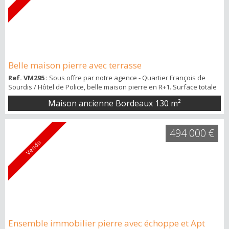
Belle maison pierre avec terrasse
Ref. VM295
: Sous offre par notre agence - Quartier François de
Sourdis / Hôtel de Police, belle maison pierre en R+1. Surface totale
environ 130 m² habitables avec terrasse de 31 m² plein Ouest sans
Maison ancienne Bordeaux
130 m²
vis à vis et cave 18 m² (saine, office de buanderie). Entrée, belle
réception de 46 m² avec parquet massif au sol (chêne huilé récent)
cheminée fonctionnelle, sur la droite cuisine avec ilot central d...
494 000 €
Vendu
Ensemble immobilier pierre avec échoppe et Apt