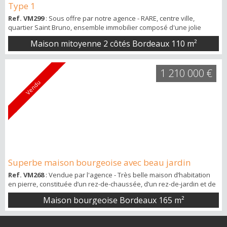
Type 1
Ref. VM299
: Sous offre par notre agence - RARE, centre ville,
quartier Saint Bruno, ensemble immobilier composé d'une jolie
échoppe pierre de type 2 bis de 83 m² de surface avec jardin et
Maison mitoyenne 2 côtés Bordeaux
110 m²
grand garage : entrée, WC séparés, cuisine aménagée et équipée
ouverte sur salon et séjour (donnant sur jardin sans vis à vis), en
étage belle chambre parquet sur jardin, dressing, salle de bains et
1 210 000 €
WC. En complém...
Vendu
Superbe maison bourgeoise avec beau jardin
Ref. VM268
: Vendue par l'agence - Très belle maison d’habitation
en pierre, constituée d’un rez-de-chaussée, d’un rez-de-jardin et de
combles aménagées. La maison dispose d’un très beau jardin
Maison bourgeoise Bordeaux
165 m²
exposé Ouest, d’un sous-sol donnant sur jardin et de nombreuses
prestations de caractère parfaitement conservées. Maison de
famille avec beaucoup de charme. Le jardin fait environ 378 m², la