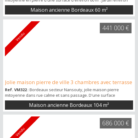
mitoyenne en pierre d'une surface d'environ 60 m². Jardin environ
71 m² et appentis de 13 m². Entrée carrelage au sol, cuisine 15 m²
Maison ancienne Bordeaux
60 m²
ouverte sur l’entrée aménagée et équipée carrelage au sol
menuiseries bois simple vitrage avec volets bois extérieurs
cheminée pierre non fonctionnelle, chambre sur rue 14.20 m²
441 000 €
parquet au sol menuiseries bo...
Vendu
Jolie maison pierre de ville 3 chambres avec terrasse
Ref. VM322
: Bordeaux secteur Nansouty, jolie maison pierre
mitoyenne dans rue calme et sans passage. D'une surface
habitable de 104 m², elle se distribue sur trois niveaux : au rdc beau
Maison ancienne Bordeaux
104 m²
séjour de 38 m² avec cuisine ouverte aménagée et équipée
donnant sur terrasse de 15 m², en sous-sol chambre avec salle
d'eau et espace buanderie, au premier étage deux chambres,
686 000 €
pièce dressing, WC séparés et buanderi...
Vendu