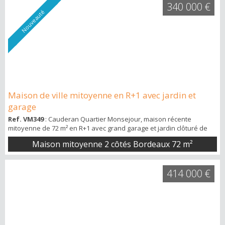
340 000 €
Nouveauté
Maison de ville mitoyenne en R+1 avec jardin et
garage
Ref. VM349
: Cauderan Quartier Monsejour, maison récente
mitoyenne de 72 m² en R+1 avec grand garage et jardin clôturé de
45 m². Elle se compose d'une entrée couloir (carrelage au sol) ,
Maison mitoyenne 2 côtés Bordeaux
72 m²
grande cuisine aménagée (meubles hauts et bas, plan de travail,
emplacements machines) avec fenêtre, cellier avec panneau
électrique et cumulus (chauffage par le sol), WC séparés avec
414 000 €
fenêtre, séjour donnant sur jard...