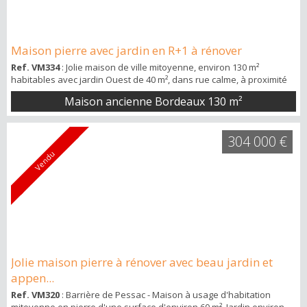
Maison pierre avec jardin en R+1 à rénover
Ref. VM334
: Jolie maison de ville mitoyenne, environ 130 m²
habitables avec jardin Ouest de 40 m², dans rue calme, à proximité
de la Gare St Jean et du tramway. Maison en R+1 acquise en 1969,
Maison ancienne Bordeaux
130 m²
rénovée en partie en 2012 (façade pierre refaite, huisseries double
vitrage). Entrée (carrelage, tapisserie) de 2 m², cagibi de 3 m², séjour
double de 36 m² carrelage au sol, cuisine/salle à manger de 18 m²
304 000 €
a...
Vendu
Jolie maison pierre à rénover avec beau jardin et
appen...
Ref. VM320
: Barrière de Pessac - Maison à usage d'habitation