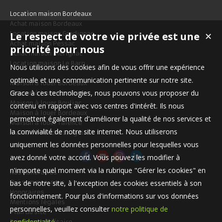
maison a une surfa...
Location maison Bordeaux
Achat maison Bordeaux
Location maison Gradignan
Le respect de votre vie privée est une
✕
Achat maison Pessac
priorité pour nous
Achat maison Mérignac
Location maison Le Barp
Nous utilisons des cookies afin de vous offrir une expérience
optimale et une communication pertinente sur notre site.
Maison à louer Bordeaux
Grace à ces technologies, nous pouvons vous proposer du
Maison à louer Bordeaux
Maison à louer Bouliac
contenu en rapport avec vos centres d'intérêt. Ils nous
Maison à louer Bordeaux
permettent également d'améliorer la qualité de nos services et
Maison à louer Talence
la convivialité de notre site internet. Nous utiliserons
Maison à vendre Langoiran
uniquement les données personnelles pour lesquelles vous
avez donné votre accord. Vous pouvez les modifier à
n'importe quel moment via la rubrique "Gérer les cookies" en
Nos Honoraires
Qui sommes-nous
bas de notre site, à l'exception des cookies essentiels à son
Honoraires
fonctionnement. Pour plus d'informations sur vos données
Mentions légales
personnelles, veuillez consulter
notre politique de
Plan du site
confidentialité
.
Espace propriétaire