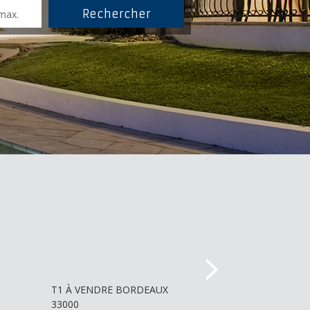
+
T1 À VENDRE
BORDEAUX
T2 À VENDRE
B
33000
33000