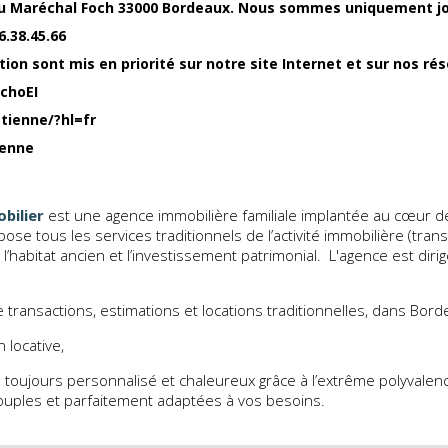
du Maréchal Foch 33000 Bordeaux. Nous sommes uniquement jo
6.38.45.66
ion sont mis en priorité sur notre site Internet et sur nos rés
choEI
ienne/?hl=fr
ienne
bilier
est une agence immobilière familiale implantée au cœur de
e tous les services traditionnels de l’activité immobilière (transa
s l’habitat ancien et l’investissement patrimonial. L'agence est di
de transactions, estimations et locations traditionnelles, dans Bor
n locative,
ra toujours personnalisé et chaleureux grâce à l’extrême polyvale
uples et parfaitement adaptées à vos besoins.