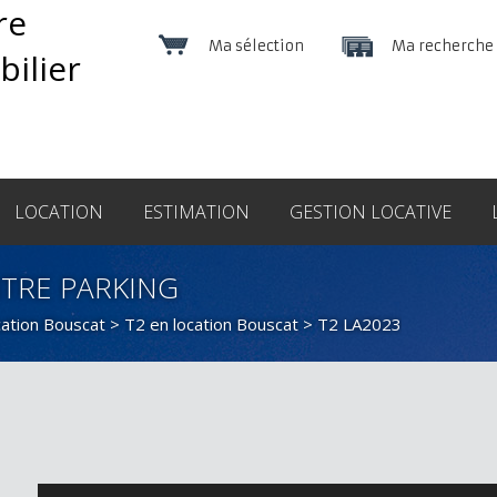
Ma sélection
Ma recherche
LOCATION
ESTIMATION
GESTION LOCATIVE
NTRE PARKING
cation Bouscat
>
T2 en location Bouscat
> T2 LA2023