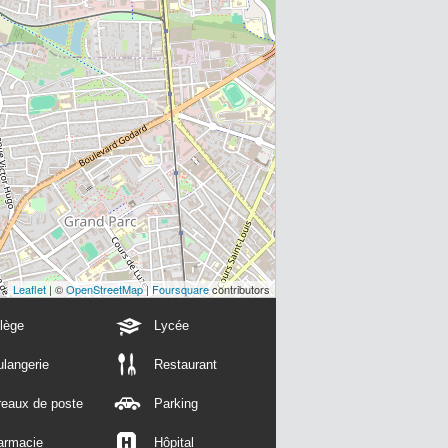
Leaflet
| ©
OpenStreetMap
|
Foursquare
contributors
lège
Lycée
langerie
Restaurant
reaux de poste
Parking
armacie
Hôpital