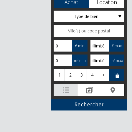
Achat
Location
Type de bien
€ min
€ max
m² min
m² max
1
2
3
4
+