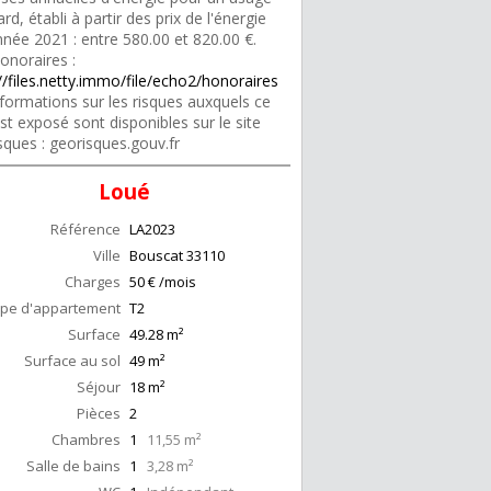
rd, établi à partir des prix de l'énergie
nnée 2021 : entre 580.00 et 820.00 €.
onoraires :
//files.netty.immo/file/echo2/honoraires
formations sur les risques auxquels ce
st exposé sont disponibles sur le site
sques : georisques.gouv.fr
Loué
Référence
LA2023
Ville
Bouscat
33110
Charges
50 € /mois
pe d'appartement
T2
Surface
49.28
m²
Surface au sol
49
m²
Séjour
18
m²
Pièces
2
Chambres
1
11,55 m²
Salle de bains
1
3,28 m²