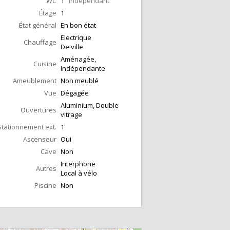
WC
1
Indépendant
Étage
1
État général
En bon état
Electrique
Chauffage
De ville
Aménagée,
Cuisine
Indépendante
Ameublement
Non meublé
Vue
Dégagée
Aluminium, Double
Ouvertures
vitrage
Stationnement ext.
1
Ascenseur
Oui
Cave
Non
Interphone
Autres
Local à vélo
Piscine
Non