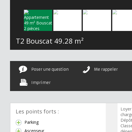
T2 Bouscat
49.28 m²
Poser une question
Me rappeler
Imprimer
Loyer
Les points forts :
charge
Dépôt
Parking
Class
Ascenseur
dépen