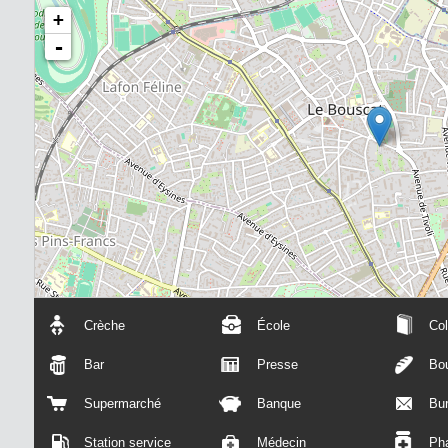
+
-
Crèche
École
Col
Bar
Presse
Bou
Supermarché
Banque
Bu
Station service
Médecin
Ph