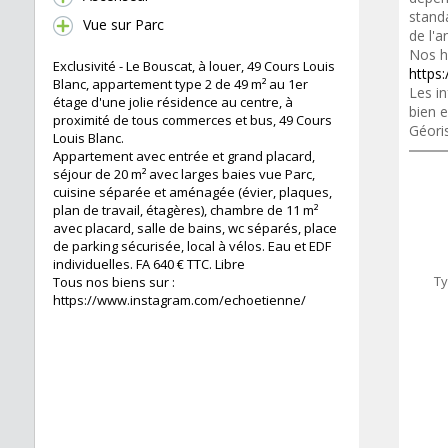
standa
Vue sur Parc
de l'a
Nos h
Exclusivité - Le Bouscat, à louer, 49 Cours Louis
https:
Blanc, appartement type 2 de 49 m² au 1er
Les in
étage d'une jolie résidence au centre, à
bien e
proximité de tous commerces et bus, 49 Cours
Géori
Louis Blanc.
Appartement avec entrée et grand placard,
séjour de 20 m² avec larges baies vue Parc,
cuisine séparée et aménagée (évier, plaques,
plan de travail, étagères), chambre de 11 m²
avec placard, salle de bains, wc séparés, place
de parking sécurisée, local à vélos. Eau et EDF
individuelles. FA 640 € TTC. Libre
Ty
Tous nos biens sur :
https://www.instagram.com/echoetienne/