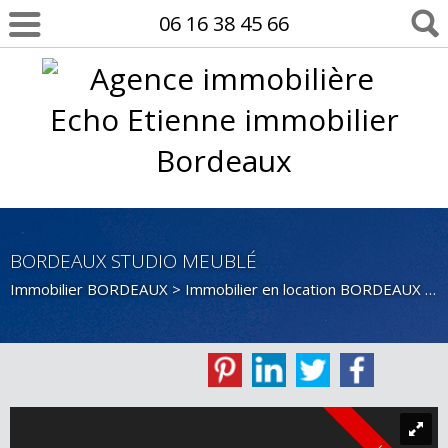
06 16 38 45 66
BORDEAUX STUDIO MEUBLÉ
Immobilier BORDEAUX
>
Immobilier en location BORDEAUX
>
S