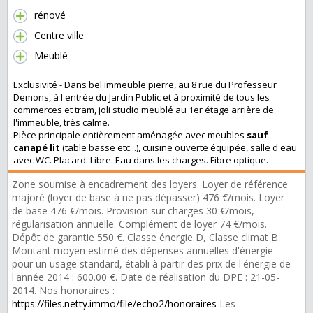
rénové
Centre ville
Meublé
Exclusivité - Dans bel immeuble pierre, au 8 rue du Professeur
Demons, à l'entrée du Jardin Public et à proximité de tous les
commerces et tram, joli studio meublé au 1er étage arrière de
l'immeuble, très calme.
Pièce principale entièrement aménagée avec meubles
sauf
canapé lit
(table basse etc...), cuisine ouverte équipée, salle d'eau
avec WC. Placard. Libre. Eau dans les charges. Fibre optique.
Zone soumise à encadrement des loyers. Loyer de référence
majoré (loyer de base à ne pas dépasser) 476 €/mois. Loyer
de base 476 €/mois. Provision sur charges 30 €/mois,
régularisation annuelle. Complément de loyer 74 €/mois.
Dépôt de garantie 550 €. Classe énergie D, Classe climat B.
Montant moyen estimé des dépenses annuelles d'énergie
pour un usage standard, établi à partir des prix de l'énergie de
l'année 2014 : 600.00 €. Date de réalisation du DPE : 21-05-
2014. Nos honoraires :
https://files.netty.immo/file/echo2/honoraires
Les