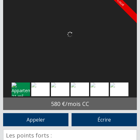
Loué
580 €/mois CC
Appeler
Écrire
Les points forts :