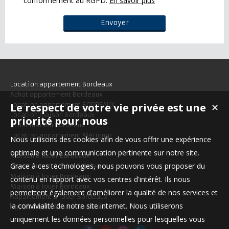
conformément au RGPD.
En savoir plus
Location appartement Bordeaux
Achat appartement Bordeaux
Le respect de votre vie privée est une
Location appartement BORDEAUX
✕
Location maison Bordeaux
priorité pour nous
Achat maison Bordeaux
Location appartement Mérignac
Nous utilisons des cookies afin de vous offrir une expérience
optimale et une communication pertinente sur notre site.
Maison à louer Bordeaux
Grace à ces technologies, nous pouvons vous proposer du
Appartement à louer Bordeaux
Maison à louer Bordeaux
contenu en rapport avec vos centres d'intérêt. Ils nous
Maison à louer Bordeaux
permettent également d'améliorer la qualité de nos services et
Appartement à louer Bordeaux
la convivialité de notre site internet. Nous utiliserons
Appartement à louer Bordeaux
uniquement les données personnelles pour lesquelles vous