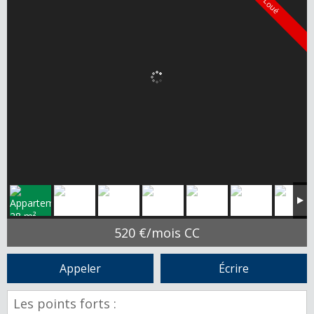
Loué
520 €/mois CC
Appeler
Écrire
Les points forts :