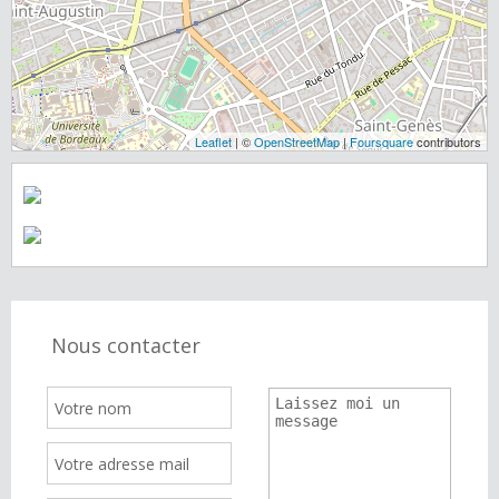
Leaflet
| ©
OpenStreetMap
|
Foursquare
contributors
Nous contacter