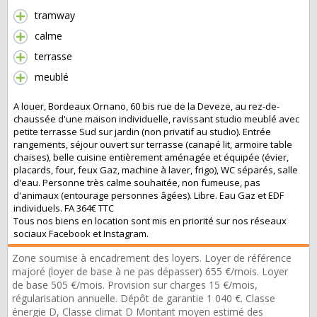
tramway
calme
terrasse
meublé
A louer, Bordeaux Ornano, 60 bis rue de la Deveze, au rez-de-
chaussée d'une maison individuelle, ravissant studio meublé avec
petite terrasse Sud sur jardin (non privatif au studio). Entrée
rangements, séjour ouvert sur terrasse (canapé lit, armoire table
chaises), belle cuisine entièrement aménagée et équipée (évier,
placards, four, feux Gaz, machine à laver, frigo), WC séparés, salle
d'eau. Personne très calme souhaitée, non fumeuse, pas
d'animaux (entourage personnes âgées). Libre. Eau Gaz et EDF
individuels. FA 364€ TTC
Tous nos biens en location sont mis en priorité sur nos réseaux
sociaux Facebook et Instagram.
Zone soumise à encadrement des loyers. Loyer de référence
majoré (loyer de base à ne pas dépasser) 655 €/mois. Loyer
de base 505 €/mois. Provision sur charges 15 €/mois,
régularisation annuelle. Dépôt de garantie 1 040 €. Classe
énergie D, Classe climat D Montant moyen estimé des