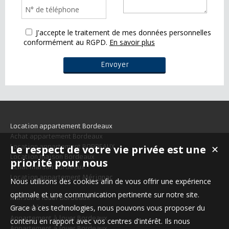
J'accepte le traitement de mes données personnelles
conformément au RGPD.
En savoir plus
Location appartement Bordeaux
Achat appartement Bordeaux
Le respect de votre vie privée est une
Location appartement BORDEAUX
✕
Location maison Bordeaux
priorité pour nous
Achat maison Bordeaux
Location appartement Mérignac
Nous utilisons des cookies afin de vous offrir une expérience
optimale et une communication pertinente sur notre site.
Maison à louer Bordeaux
Grace à ces technologies, nous pouvons vous proposer du
Maison à louer Bordeaux
Appartement à louer Bordeaux
contenu en rapport avec vos centres d'intérêt. Ils nous
Appartement à louer Bordeaux