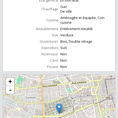
État général
En bon état
Gaz
Chauffage
De ville
Aménagée et équipée, Coin
Cuisine
cuisine
Ameublement
Entièrement meublé
Vue
Verdure
Ouvertures
Bois, Double vitrage
Exposition
Sud
Ascenseur
Non
Cave
Non
Piscine
Non
+
-