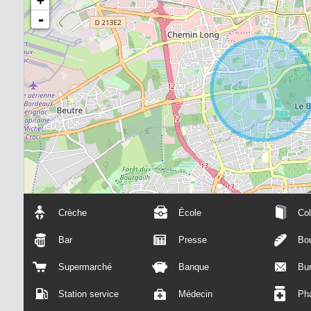
+
-
Crèche
École
Col
Bar
Presse
Bou
Supermarché
Banque
Bu
Station service
Médecin
Ph