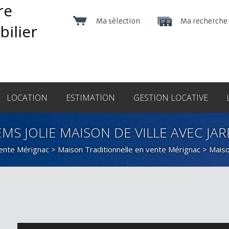
Ma sélection
Ma recherche
LOCATION
ESTIMATION
GESTION LOCATIVE
MS JOLIE MAISON DE VILLE AVEC JA
vente Mérignac
>
Maison Traditionnelle en vente Mérignac
> Maiso