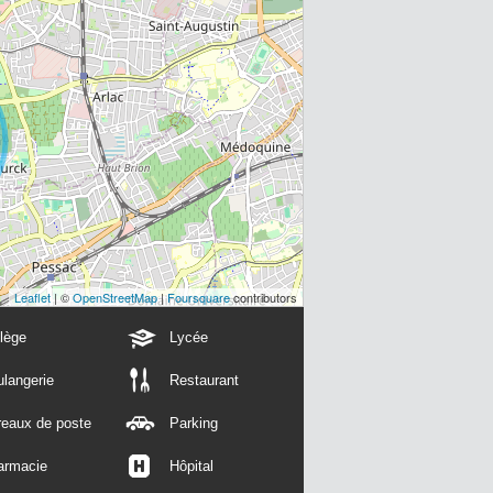
Leaflet
| ©
OpenStreetMap
|
Foursquare
contributors
lège
Lycée
langerie
Restaurant
reaux de poste
Parking
armacie
Hôpital