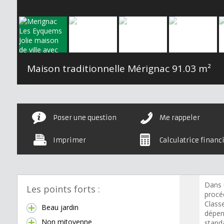
Maison traditionnelle Mérignac
91.03 m²
Poser une question
Me rappeler
Imprimer
Calculatrice financ
Dans 
Les points forts :
procé
Class
Beau jardin
dépen
Non mitoyenne
standa