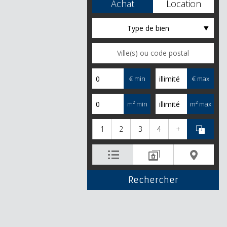
Achat
Location
Type de bien
€ min
€ max
m² min
m² max
1
2
3
4
+