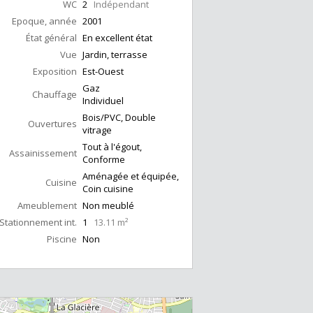
WC
2
Indépendant
Epoque, année
2001
État général
En excellent état
Vue
Jardin, terrasse
Exposition
Est-Ouest
Gaz
Chauffage
Individuel
Bois/PVC, Double
Ouvertures
vitrage
Tout à l'égout,
Assainissement
Conforme
Aménagée et équipée,
Cuisine
Coin cuisine
Ameublement
Non meublé
Stationnement int.
1
13.11 m²
Piscine
Non