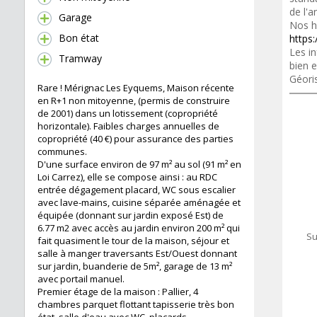
de l'a
Garage
Nos h
Bon état
https:
Les in
Tramway
bien e
Géori
Rare ! Mérignac Les Eyquems, Maison récente
en R+1 non mitoyenne, (permis de construire
de 2001) dans un lotissement (copropriété
horizontale). Faibles charges annuelles de
copropriété (40 €) pour assurance des parties
communes.
D'une surface environ de 97 m² au sol (91 m² en
Loi Carrez), elle se compose ainsi : au RDC
entrée dégagement placard, WC sous escalier
avec lave-mains, cuisine séparée aménagée et
équipée (donnant sur jardin exposé Est) de
6.77 m2 avec accès au jardin environ 200 m² qui
Su
fait quasiment le tour de la maison, séjour et
salle à manger traversants Est/Ouest donnant
sur jardin, buanderie de 5m², garage de 13 m²
avec portail manuel.
Premier étage de la maison : Pallier, 4
chambres parquet flottant tapisserie très bon