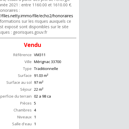
nnée 2021 : entre 1160.00 et 1610.00 €.
onoraires :
//files.netty.immo/file/echo2/honoraires
formations sur les risques auxquels ce
st exposé sont disponibles sur le site
sques : georisques.gouv.fr
Vendu
Référence
VM311
Ville
Mérignac
33700
Type
Traditionnelle
Surface
91.03
m²
Surface au sol
97
m²
Séjour
22
m²
perficie du terrain
02 a 98 ca
Pièces
5
Chambres
4
Niveaux
1
Salle d'eau
1