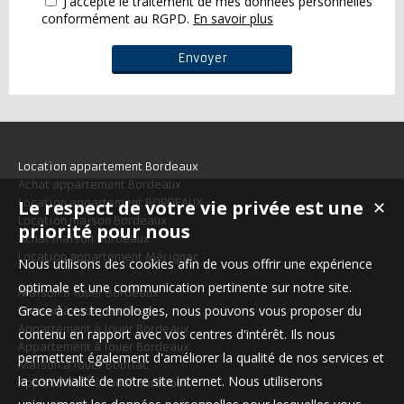
J'accepte le traitement de mes données personnelles
conformément au RGPD.
En savoir plus
Location appartement Bordeaux
Achat appartement Bordeaux
Le respect de votre vie privée est une
Location appartement BORDEAUX
✕
Location maison Bordeaux
priorité pour nous
Achat maison Bordeaux
Location appartement Mérignac
Nous utilisons des cookies afin de vous offrir une expérience
optimale et une communication pertinente sur notre site.
Maison à louer Bordeaux
Grace à ces technologies, nous pouvons vous proposer du
Maison à louer Bordeaux
Appartement à louer Bordeaux
contenu en rapport avec vos centres d'intérêt. Ils nous
Appartement à louer Bordeaux
permettent également d'améliorer la qualité de nos services et
Maison à louer Bouliac
la convivialité de notre site internet. Nous utiliserons
Appartement à louer Bordeaux