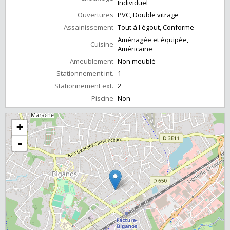
Individuel
Ouvertures
PVC, Double vitrage
Assainissement
Tout à l'égout, Conforme
Aménagée et équipée,
Cuisine
Américaine
Ameublement
Non meublé
Stationnement int.
1
Stationnement ext.
2
Piscine
Non
+
-