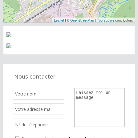
Leaflet
| ©
OpenStreetMap
|
Foursquare
contributors
Nous contacter