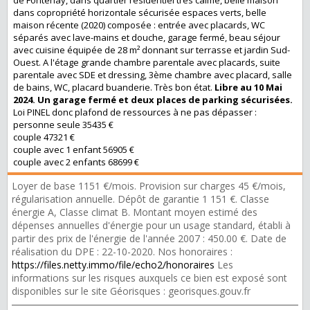
de Fontenay, dans quartier résidentiel très calme, belle maison
dans copropriété horizontale sécurisée espaces verts, belle
maison récente (2020) composée : entrée avec placards, WC
séparés avec lave-mains et douche, garage fermé, beau séjour
avec cuisine équipée de 28 m² donnant sur terrasse et jardin Sud-
Ouest. A l'étage grande chambre parentale avec placards, suite
parentale avec SDE et dressing, 3ème chambre avec placard, salle
de bains, WC, placard buanderie. Très bon état.
Libre au 10 Mai
2024. Un garage fermé et deux places de parking sécurisées.
Loi PINEL donc plafond de ressources à ne pas dépasser :
personne seule 35435 €
couple 47321 €
couple avec 1 enfant 56905 €
couple avec 2 enfants 68699 €
Loyer de base 1151 €/mois. Provision sur charges 45 €/mois,
régularisation annuelle. Dépôt de garantie 1 151 €. Classe
énergie A, Classe climat B. Montant moyen estimé des
dépenses annuelles d'énergie pour un usage standard, établi à
partir des prix de l'énergie de l'année 2007 : 450.00 €. Date de
réalisation du DPE : 22-10-2020. Nos honoraires :
https://files.netty.immo/file/echo2/honoraires
Les
informations sur les risques auxquels ce bien est exposé sont
disponibles sur le site Géorisques : georisques.gouv.fr