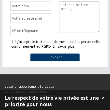
J'accepte le traitement de mes données personnelles
conformément au RGPD.
En savoir plus
Location appartement Bordeaux
Achat appartement Bordeaux
Le respect de votre vie privée est une
Location appartement BORDEAUX
✕
Location maison Bordeaux
priorité pour nous
Achat maison Bordeaux