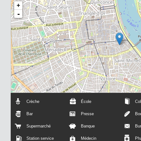
+
-
Crèche
École
Col
Bar
Presse
Bou
Supermarché
Banque
Bu
Station service
Médecin
Ph