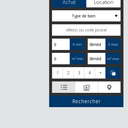
Achat
Location
Type de bien
€ min
€ max
m² min
m² max
1
2
3
4
+