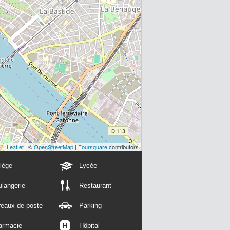
Leaflet
| ©
OpenStreetMap
|
Foursquare
contributors
lège
Lycée
langerie
Restaurant
reaux de poste
Parking
armacie
Hôpital