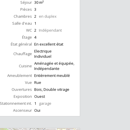
Séjour
30
m²
Pièces
3
Chambres
2
en duplex
Salle d'eau
1
WC
2
Indépendant
Étage
4
État général
En excellent état
Electrique
Chauffage
Individuel
Aménagée et équipée,
Cuisine
Indépendante
Ameublement
Entièrement meublé
Vue
Rue
Ouvertures
Bois, Double vitrage
Exposition
Ouest
Stationnement int.
1
garage
Ascenseur
Oui
Cave
Oui
Piscine
Non