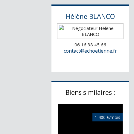
Hélène
BLANCO
06 16 38 45 66
Exclusivité
1 800 €/mois
contact@echoetienne.fr
Duplex Bordeaux
99.72 m²
Biens similaires :
1 400 €/mois