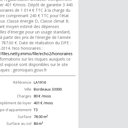
yer 401 €/mois. Dépôt de garantie 3 440
noraires de 1 014 € TTC à la charge du
aire comprenant 240 € TTC pour l'état
eux. Classe énergie D, Classe climat B.
nt moyen estimé des dépenses
lles d'énergie pour un usage standard,
 à partir des prix de l'énergie de l'année
 787.00 €. Date de réalisation du DPE :
-2014. Nos honoraires :
//files.netty.immo/file/echo2/honoraires
formations sur les risques auxquels ce
st exposé sont disponibles sur le site
sques : georisques.gouv.fr
Référence
LA1914
Ville
Bordeaux
33000
Charges
80 € /mois
mplément de loyer
401 € /mois
pe d'appartement
T3
Surface
78.00
m²
Surface au sol
84
m²