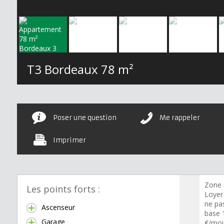
T3 Bordeaux
78 m²
Poser une question
Me rappeler
Imprimer
Zone 
Les points forts :
Loyer
ne pa
Ascenseur
base 
Garage
€/moi