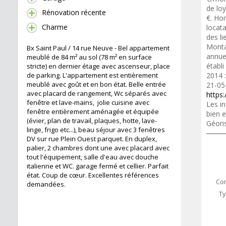
de lo
Rénovation récente
€. Ho
Charme
locat
des li
Monta
Bx Saint Paul / 14 rue Neuve - Bel appartement
annue
meublé de 84 m² au sol (78 m² en surface
établi
stricte) en dernier étage avec ascenseur, place
de parking. L'appartement est entièrement
2014 :
meublé avec goût et en bon état. Belle entrée
21-05
avec placard de rangement, Wc séparés avec
https:
fenêtre et lave-mains, jolie cuisine avec
Les in
fenêtre entièrement aménagée et équipée
bien e
(évier, plan de travail, plaques, hotte, lave-
Géori
linge, frigo etc...), beau séjour avec 3 fenêtres
DV sur rue Plein Ouest parquet. En duplex,
palier, 2 chambres dont une avec placard avec
tout l'équipement, salle d'eau avec douche
italienne et WC. garage fermé et cellier. Parfait
état. Coup de cœur. Excellentes références
Co
demandées.
Ty