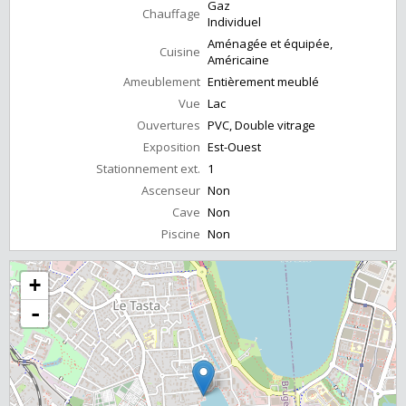
Gaz
Chauffage
Individuel
Aménagée et équipée,
Cuisine
Américaine
Ameublement
Entièrement meublé
Vue
Lac
Ouvertures
PVC, Double vitrage
Exposition
Est-Ouest
Stationnement ext.
1
Ascenseur
Non
Cave
Non
Piscine
Non
+
-