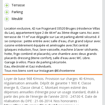
Terrasse
Parking
Meublé
Location exclusive, 42 rue Fragonard 33520 Bruges (résidence Villas
du Lac), appartement type 2 de 44 m² au 3ème étage sans Asc avec
terrasse de 11 m² vue dégagée sur Lac et parking abrité sécurisé. il
se compose : petite entrée avec salle d'eau, d'un grand séjour avec
cuisine entièrement équipée et aménagée avec îlot central
(plaques induction, four, lave-vaisselle, machine à laver séchante,
hotte, frigo combiné et placards), une chambre avec deux grands
placards dressing (literie confort), salle d'eau avec WC. Libre.
Garage à vélos. Place de parking sécurisée.
Eau, électricité et Gaz individuels.
Tous nos biens sont sur Instagram @Echoetienne
Loyer de base 968 €/mois. Provision sur charges 40 €/mois,
régularisation annuelle. Dépôt de garantie 1 900 €. Classe
énergie B, Classe climat C. Montant moyen estimé des
dépenses annuelles d'énergie pour un usage standard, établi à
partir des prix de l'énergie de l'année 2010 : 247.00 €. Date de
réalisation du DPE : 21-06-2014. Nos honoraires :