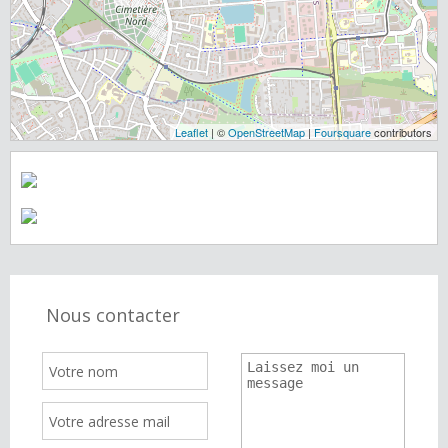
Leaflet
| ©
OpenStreetMap
|
Foursquare
contributors
Nous contacter