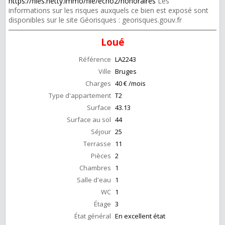
https://files.netty.immo/file/echo2/honoraires
Les
informations sur les risques auxquels ce bien est exposé sont
disponibles sur le site Géorisques : georisques.gouv.fr
Loué
Référence
LA2243
Ville
Bruges
Charges
40 € /mois
Type d'appartement
T2
Surface
43.13
Surface au sol
44
Séjour
25
Terrasse
11
Pièces
2
Chambres
1
Salle d'eau
1
WC
1
Étage
3
État général
En excellent état