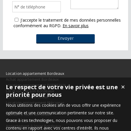
J'accepte le traitement de mes données personnelles
conformément au RGPD.
En savoir plus
Location appartement Bordeaux
Achat appartement Bordeaux
Le respect de votre vie privée est une
Location appartement BORDEAUX
✕
Location maison Bordeaux
priorité pour nous
Achat maison Bordeaux
Location appartement Mérignac
Nous utilisons des cookies afin de vous offrir une expérience
optimale et une communication pertinente sur notre site.
Maison à louer Bordeaux
Grace à ces technologies, nous pouvons vous proposer du
Maison à louer Bordeaux
Appartement à louer Bordeaux
contenu en rapport avec vos centres d'intérêt. Ils nous