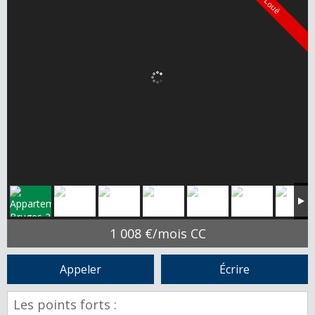
Loué
1 008 €/mois CC
Appeler
Écrire
Les points forts :