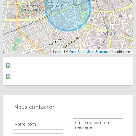
Leaflet
| ©
OpenStreetMap
|
Foursquare
contributors
Nous contacter