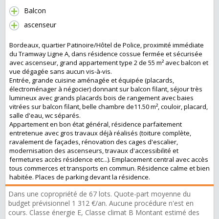
Balcon
ascenseur
Bordeaux, quartier Patinoire/Hôtel de Police, proximité immédiate
du Tramway Ligne A, dans résidence cossue fermée et sécurisée
avec ascenseur, grand appartement type 2 de 55 m² avec balcon et
vue dégagée sans aucun vis-à-vis.
Entrée, grande cuisine aménagée et équipée (placards,
électroménager à négocier) donnant sur balcon filant, séjour très
lumineux avec grands placards bois de rangement avec baies
vitrées sur balcon filant, belle chambre de11.50 m², couloir, placard,
salle d'eau, wc séparés.
Appartement en bon état général, résidence parfaitement
entretenue avec gros travaux déjà réalisés (toiture complète,
ravalement de façades, rénovation des cages d'escalier,
modernisation des ascenseurs, travaux d'accessibilité et
fermetures accès résidence etc...). Emplacement central avec accès
tous commerces et transports en commun. Résidence calme et bien
habitée. Places de parking devant la résidence.
Dans une copropriété de 67 lots. Quote-part moyenne du
budget prévisionnel 1 312 €/an. Aucune procédure n'est en
cours. Classe énergie E, Classe climat B Montant estimé des