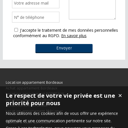
J'accepte le traitement de mes données personnelles
conformément au RGPD.
En savoir plus
Location appartement Bordeaux
Achat appartement Bordeaux
Le respect de votre vie privée est une
Location appartement BORDEAUX
✕
Location maison Bordeaux
priorité pour nous
Achat maison Bordeaux
Location appartement Mérignac
Nous utilisons des cookies afin de vous offrir une expérience
optimale et une communication pertinente sur notre site.
Maison à louer Bordeaux