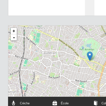
+
-
Crèche
École
Col