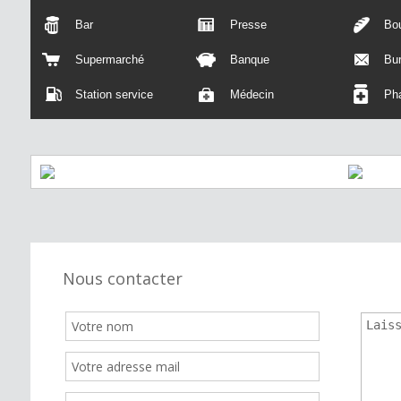
Bar
Presse
Bou
Supermarché
Banque
Bu
Station service
Médecin
Ph
Nous contacter