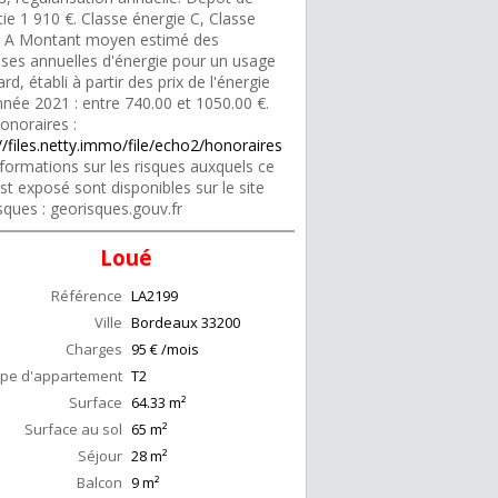
ie 1 910 €. Classe énergie C, Classe
t A Montant moyen estimé des
ses annuelles d'énergie pour un usage
rd, établi à partir des prix de l'énergie
nnée 2021 : entre 740.00 et 1050.00 €.
onoraires :
//files.netty.immo/file/echo2/honoraires
formations sur les risques auxquels ce
st exposé sont disponibles sur le site
sques : georisques.gouv.fr
Loué
Référence
LA2199
Ville
Bordeaux
33200
Charges
95 € /mois
pe d'appartement
T2
Surface
64.33
m²
Surface au sol
65
m²
Séjour
28
m²
Balcon
9
m²