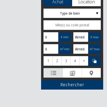
Achat
Location
Type de bien
€ min
€ max
m² min
m² max
1
2
3
4
+