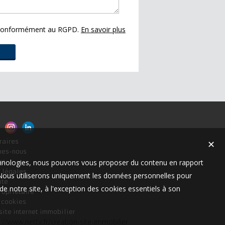
s conformément au RGPD.
En savoir plus
raires
✕
mes-nous
technologies, nous pouvons vous proposer du contenu en rapport
es
 légales
t. Nous utiliserons uniquement les données personnelles pour
ite
e notre site, à l'exception des cookies essentiels à son
ropriétaire
s cookies
site internet immobilier