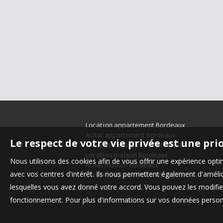
Location appartement Bordeaux
Achat appartement Bordeaux
Le respect de votre vie privée est une pri
Location appartement BORDEAUX
Location maison Bordeaux
Nous utilisons des cookies afin de vous offrir une expérience op
Achat maison Bordeaux
avec vos centres d'intérêt. Ils nous permettent également d'amélior
Location appartement Mérignac
lesquelles vous avez donné votre accord. Vous pouvez les modifier
fonctionnement. Pour plus d'informations sur vos données personn