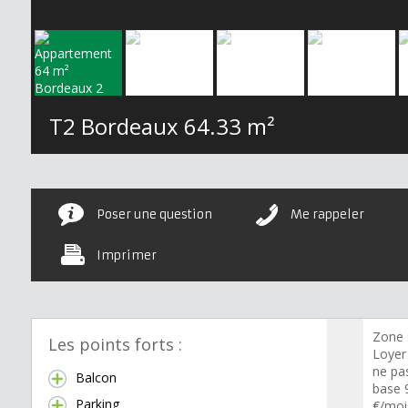
T2 Bordeaux
64.33 m²
Poser une question
Me rappeler
Imprimer
Zone 
Les points forts :
Loyer
ne pa
Balcon
base 
Parking
€/moi