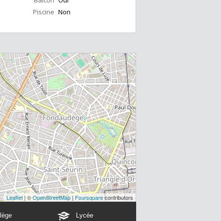
Balcon
Oui
Piscine
Non
Leaflet
| ©
OpenStreetMap
|
Foursquare
contributors
lège
Lycée