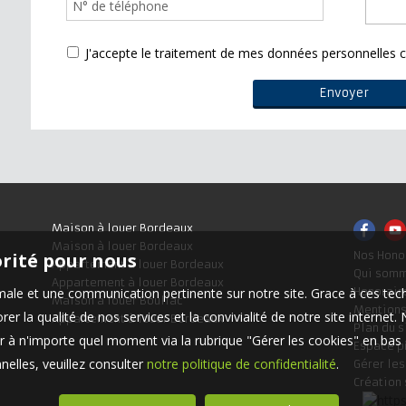
J'accepte le traitement de mes données personnelle
Maison à louer Bordeaux
Maison à louer Bordeaux
orité pour nous
Nos Hono
Appartement à louer Bordeaux
Qui som
Appartement à louer Bordeaux
timale et une communication pertinente sur notre site. Grace à ces 
Honorair
Maison à louer Bouliac
Mentions
er la qualité de nos services et la convivialité de notre site interne
Appartement à louer Bordeaux
Plan du s
 à n'importe quel moment via la rubrique "Gérer les cookies" en bas d
Espace p
elles, veuillez consulter
notre politique de confidentialité
.
Gérer le
Création 