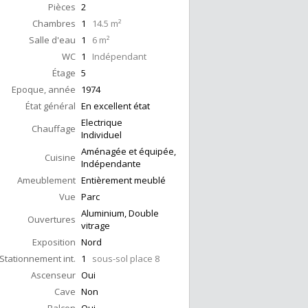
Pièces
2
Chambres
1
14.5 m²
Salle d'eau
1
6 m²
WC
1
Indépendant
Étage
5
Epoque, année
1974
État général
En excellent état
Electrique
Chauffage
Individuel
Aménagée et équipée,
Cuisine
Indépendante
Ameublement
Entièrement meublé
Vue
Parc
Aluminium, Double
Ouvertures
vitrage
Exposition
Nord
Stationnement int.
1
sous-sol place 8
Ascenseur
Oui
Cave
Non