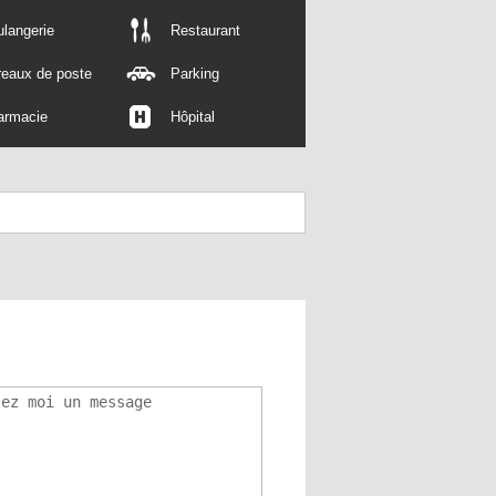
langerie
Restaurant
reaux de poste
Parking
armacie
Hôpital