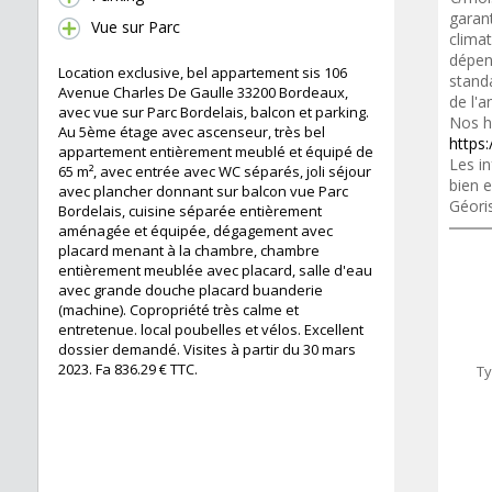
garant
Vue sur Parc
clima
dépen
Location exclusive, bel appartement sis 106
standa
Avenue Charles De Gaulle 33200 Bordeaux,
de l'a
avec vue sur Parc Bordelais, balcon et parking.
Nos h
Au 5ème étage avec ascenseur, très bel
https:
appartement entièrement meublé et équipé de
Les in
65 m², avec entrée avec WC séparés, joli séjour
bien e
avec plancher donnant sur balcon vue Parc
Géori
Bordelais, cuisine séparée entièrement
aménagée et équipée, dégagement avec
placard menant à la chambre, chambre
entièrement meublée avec placard, salle d'eau
avec grande douche placard buanderie
(machine). Copropriété très calme et
entretenue. local poubelles et vélos. Excellent
dossier demandé. Visites à partir du 30 mars
2023. Fa 836.29 € TTC.
Ty