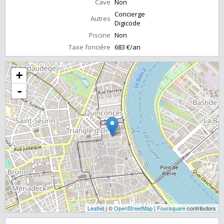
Cave
Non
Concierge
Autres
Digicode
Piscine
Non
Taxe foncière
683 €/an
+
-
Leaflet
| ©
OpenStreetMap
|
Foursquare
contributors