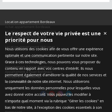
Location appartement Bordeaux
Achat appartement Bordeaux
Le respect de votre vie privée est une
Location appartement BORDEAUX
✕
Location maison Bordeaux
priorité pour nous
Achat maison Bordeaux
Location appartement Mérignac
Nous utilisons des cookies afin de vous offrir une expérience
optimale et une communication pertinente sur notre site.
Maison à louer Bordeaux
Grace à ces technologies, nous pouvons vous proposer du
Maison à louer Bordeaux
Appartement à louer Bordeaux
contenu en rapport avec vos centres d'intérêt. Ils nous
Appartement à louer Bordeaux
permettent également d'améliorer la qualité de nos services et
Maison à louer Bouliac
la convivialité de notre site internet. Nous utiliserons
Appartement à louer Bordeaux
uniquement les données personnelles pour lesquelles vous
avez donné votre accord. Vous pouvez les modifier à
n'importe quel moment via la rubrique "Gérer les cookies" en
Nos Honoraires
bas de notre site, à l'exception des cookies essentiels à son
Qui sommes-nous
Honoraires