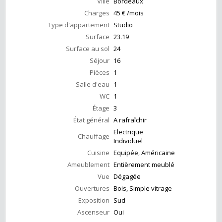
Ville
Bordeaux
Charges
45 € /mois
Type d'appartement
Studio
Surface
23.19
Surface au sol
24
Séjour
16
Pièces
1
Salle d'eau
1
WC
1
Étage
3
État général
A rafraîchir
Electrique
Chauffage
Individuel
Cuisine
Equipée, Américaine
Ameublement
Entièrement meublé
Vue
Dégagée
Ouvertures
Bois, Simple vitrage
Exposition
Sud
Ascenseur
Oui