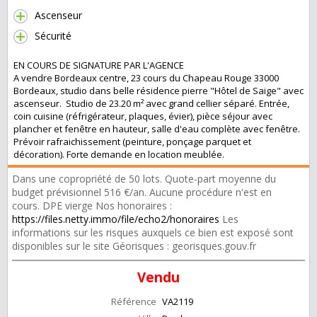
Ascenseur
Sécurité
EN COURS DE SIGNATURE PAR L'AGENCE
A vendre Bordeaux centre, 23 cours du Chapeau Rouge 33000
Bordeaux, studio dans belle résidence pierre "Hôtel de Saige" avec
ascenseur. Studio de 23.20 m² avec grand cellier séparé. Entrée,
coin cuisine (réfrigérateur, plaques, évier), pièce séjour avec
plancher et fenêtre en hauteur, salle d'eau complète avec fenêtre.
Prévoir rafraichissement (peinture, ponçage parquet et
décoration). Forte demande en location meublée.
Dans une copropriété de 50 lots. Quote-part moyenne du
budget prévisionnel 516 €/an. Aucune procédure n'est en
cours. DPE vierge Nos honoraires :
https://files.netty.immo/file/echo2/honoraires
Les
informations sur les risques auxquels ce bien est exposé sont
disponibles sur le site Géorisques : georisques.gouv.fr
Vendu
Référence
VA2119