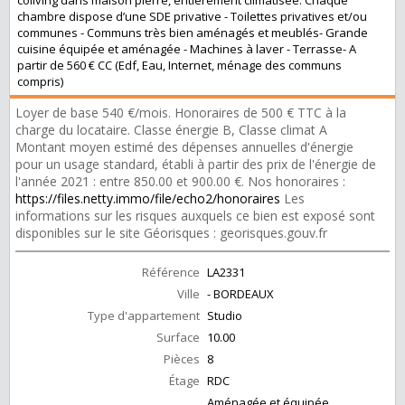
coliving dans maison pierre, entièrement climatisée. Chaque
chambre dispose d’une SDE privative - Toilettes privatives et/ou
communes - Communs très bien aménagés et meublés- Grande
cuisine équipée et aménagée - Machines à laver - Terrasse- A
partir de 560 € CC (Edf, Eau, Internet, ménage des communs
compris)
Loyer de base 540 €/mois. Honoraires de 500 € TTC à la
charge du locataire. Classe énergie B, Classe climat A
Montant moyen estimé des dépenses annuelles d'énergie
pour un usage standard, établi à partir des prix de l'énergie de
l'année 2021 : entre 850.00 et 900.00 €. Nos honoraires :
https://files.netty.immo/file/echo2/honoraires
Les
informations sur les risques auxquels ce bien est exposé sont
disponibles sur le site Géorisques : georisques.gouv.fr
Référence
LA2331
Ville
- BORDEAUX
Type d'appartement
Studio
Surface
10.00
Pièces
8
Étage
RDC
Aménagée et équipée,