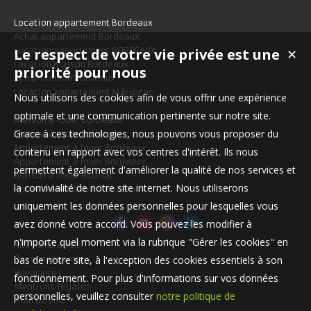
Location appartement Bordeaux
Achat appartement Bordeaux
Le respect de votre vie privée est une
Location appartement BORDEAUX
✕
Location maison Bordeaux
priorité pour nous
Achat maison Bordeaux
Location appartement Mérignac
Nous utilisons des cookies afin de vous offrir une expérience
optimale et une communication pertinente sur notre site.
Maison à louer Bordeaux
Grace à ces technologies, nous pouvons vous proposer du
Maison à louer Bordeaux
Appartement à louer Bordeaux
contenu en rapport avec vos centres d'intérêt. Ils nous
Appartement à louer Bordeaux
permettent également d'améliorer la qualité de nos services et
Maison à louer Bouliac
la convivialité de notre site internet. Nous utiliserons
Appartement à louer Bordeaux
uniquement les données personnelles pour lesquelles vous
avez donné votre accord. Vous pouvez les modifier à
n'importe quel moment via la rubrique "Gérer les cookies" en
Nos Honoraires
bas de notre site, à l'exception des cookies essentiels à son
Qui sommes-nous
Honoraires
fonctionnement. Pour plus d'informations sur vos données
Mentions légales
personnelles, veuillez consulter
notre politique de
Plan du site