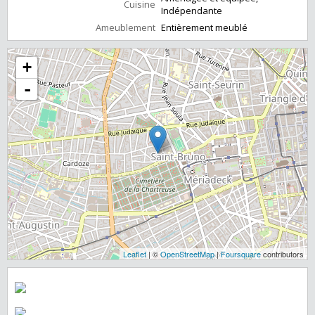
Cuisine
Indépendante
Ameublement
Entièrement meublé
+
-
Leaflet
| ©
OpenStreetMap
|
Foursquare
contributors